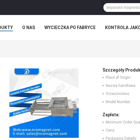
DUKTY
O NAS
WYCIECZKA PO FABRYCE
KONTROLA JAK
Szczegóły Produk
Place of Origin:
Nazwa handlowa:
Orzecznictwo:
Model Number:
Zapłata:
Minimum Order Quan
Cena:
Packaging Details: