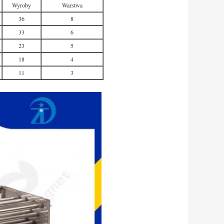
Wyroby
Warstwa
36
8
33
6
23
5
18
4
11
3