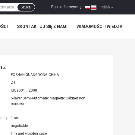
Poprosić o wycenę
Szukaj
|
Polish
OŚCI
SKONTAKTUJ SIĘ Z NAMI
WIADOMOŚCI I WIEDZA
tu:
FOSHAN,GUANGDONG,CHINA
ZT
ISO9001：2008
5-layer Semi-Automatic Magnetic Cabinet Iron
remover
tity:
1 set
negotiable
film and wooden case