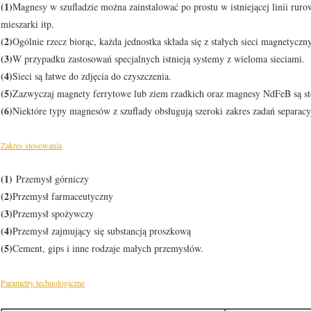
(1)
Magnesy w szufladzie można zainstalować po prostu w istniejącej linii ruro
mieszarki itp.
(2)
Ogólnie rzecz biorąc, każda jednostka składa się z stałych sieci magnetyc
(3)
W przypadku zastosowań specjalnych istnieją systemy z wieloma sieciami.
(4)
Sieci są łatwe do zdjęcia do czyszczenia.
(5)
Zazwyczaj magnety ferrytowe lub ziem rzadkich oraz magnesy NdFeB są s
(6)
Niektóre typy magnesów z szuflady obsługują szeroki zakres zadań separa
Zakres stosowania
(1)
Przemysł górniczy
(2)
Przemysł farmaceutyczny
(3)
Przemysł spożywczy
(4)
Przemysł zajmujący się substancją proszkową
(5)
Cement, gips i inne rodzaje małych przemysłów.
Parametry technologiczne