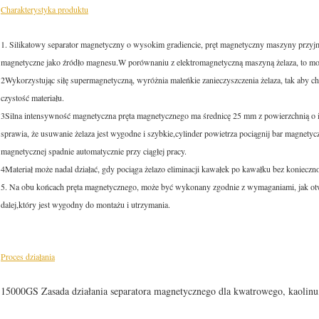
Charakterystyka produktu
1. Silikatowy separator magnetyczny o wysokim gradiencie, pręt magnetyczny maszyny przyjmu
magnetyczne jako źródło magnesu.W porównaniu z elektromagnetyczną maszyną żelaza, to może
2Wykorzystując siłę supermagnetyczną, wyróżnia maleńkie zanieczyszczenia żelaza, tak aby ch
czystość materiału.
3Silna intensywność magnetyczna pręta magnetycznego ma średnicę 25 mm z powierzchnią o 
sprawia, że usuwanie żelaza jest wygodne i szybkie,cylinder powietrza pociągnij bar magnety
magnetycznej spadnie automatycznie przy ciągłej pracy.
4Materiał może nadal działać, gdy pociąga żelazo eliminacji kawałek po kawałku bez konieczn
5. Na obu końcach pręta magnetycznego, może być wykonany zgodnie z wymaganiami, jak otwory
dalej,który jest wygodny do montażu i utrzymania.
Proces działania
15000GS Zasada działania separatora magnetycznego dla kwatrowego, kaolinu,