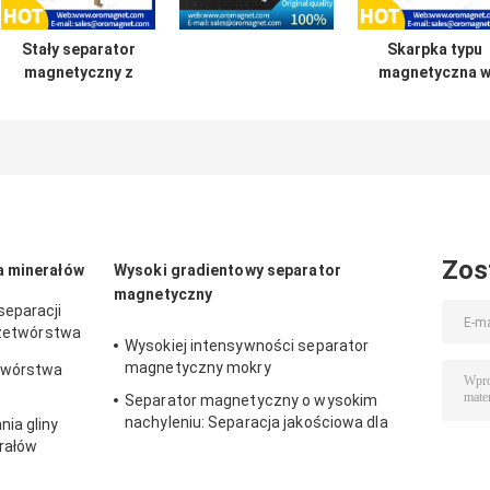
Stały separator
Skarpka typu
magnetyczny z
magnetyczna 
podwójnymi
wysokim polu
rolkami Niskie
magnetycznym
zużycie energii
12000GS niska
efektywność
energetyczna dla
cząstek
kwarcowego
Zos
a minerałów
Wysoki gradientowy separator
tworzywa
magnetyczny
sztucznego
separacji
przetwórstwa
Wysokiej intensywności separator
magnetyczny mokry
etwórstwa
Separator magnetyczny o wysokim
nachyleniu: Separacja jakościowa dla
ia gliny
przemysłu chemicznego
erałów