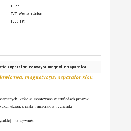
15 dni
T/T, Western Union
1000 set
tic separator
conveyor magnetic separator
,
łowicowa, magnetyczny separator slon
gnetycznych, które są montowane w szufladach.proszek
kukurydzianej, mąki i minerałów i ceramiki.
sokiej intensywności.