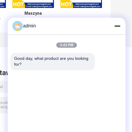
Maszyna
w
magnetyczna na
admin
płyty stałe do
jednolitego
rozkładu pola
magnetycznego w
3:43 PM
koncentracji rudy
żelaza
Good day, what product are you looking 
for?
taw wiadomość