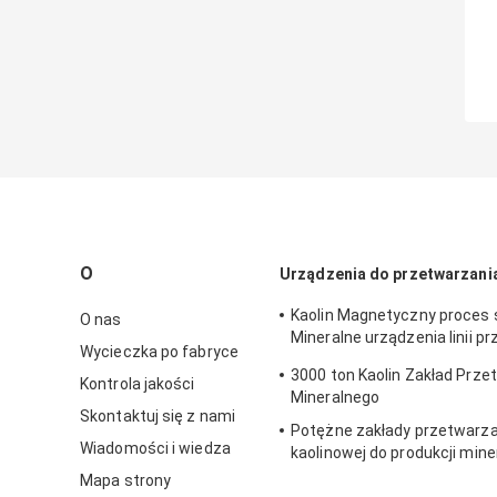
O
Urządzenia do przetwarzani
Kaolin Magnetyczny proces 
O nas
Mineralne urządzenia linii 
Wycieczka po fabryce
rudy
3000 ton Kaolin Zakład Prz
Kontrola jakości
Mineralnego
Skontaktuj się z nami
Potężne zakłady przetwarzan
Wiadomości i wiedza
kaolinowej do produkcji min
przemysłowych
Mapa strony