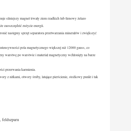
je silniejszy magnet trwały ziem rzadkich lub tlenowy żelazo
 zaoszczędzić zużycie energii.
ronić następny sprzęt separatora przetwarzania minerałów i zwiększyć
intensywności pola magnetycznego większej niż 12000 gauss, co
czny warstwę po warstwie i materiał magnetyczny wchłonięty na barze
ości przerwania karmienia.
 z nitkami, otwory śruby, latające pierścienie, stożkowy punkt i tak
 feldszparu