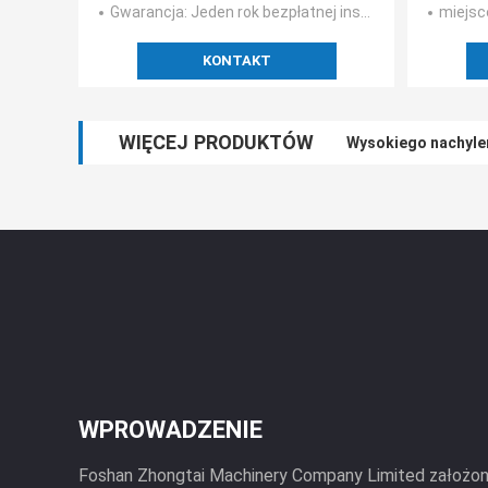
Gwarancja
: Jeden rok bezpłatnej instalacji i konserwacji
miejsc
KONTAKT
WIĘCEJ PRODUKTÓW
Wysokiego nachyle
WPROWADZENIE
Foshan Zhongtai Machinery Company Limited założona