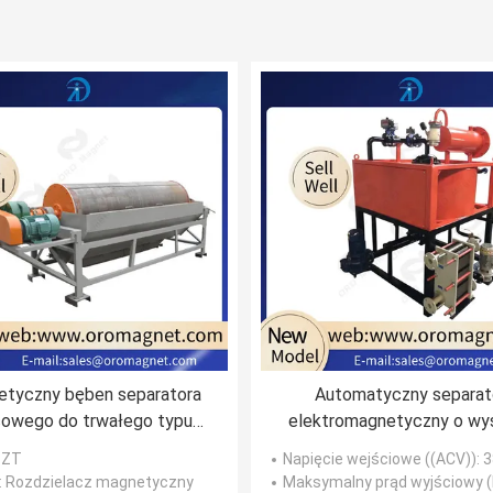
tyczny bęben separatora
Automatyczny separat
owego do trwałego typu
elektromagnetyczny o wys
górniczego
intensywności na mokro Do
: ZT
Napięcie wejściowe ((ACV))
: 
kaolinowej skaleń kwarco
: Rozdzielacz magnetyczny
Maksymalny prąd wyjściowy 