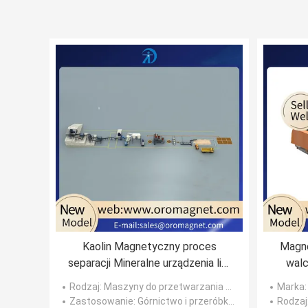
Kaolin Magnetyczny proces
Magne
separacji Mineralne urządzenia linii
walc
przetwórstwa rudy
Rodzaj
: Maszyny do przetwarzania minerałów
Marka
Zastosowanie
: Górnictwo i przeróbka rudy
Rodzaj