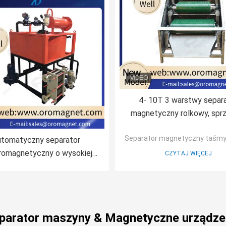
4- 10T 3 warstwy separ
magnetyczny rolkowy, spr
separacji metali 1,5 kW dla
Separator magnetyczny taśmy
feldspar Quartz piase
tomatyczny separator
romagnetyczny o wysokiej
CZYTAJ WIĘCEJ
sywności na mokro Do gliny
inowej skaleń kwarcowy \
zawiesina ceramiczna
parator maszyny & Magnetyczne urządzeni