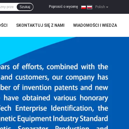
Poprosić o wycenę
Szukaj
|
Polish
OŚCI
SKONTAKTUJ SIĘ Z NAMI
WIADOMOŚCI I WIEDZA