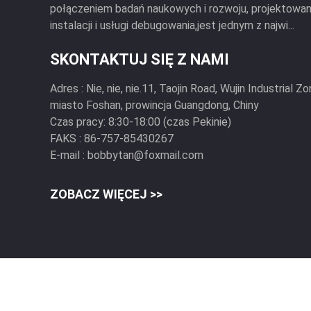
połączeniem badań naukowych i rozwoju, projektowania
instalacji i usługi debugowania,jest jednym z najwi...
SKONTAKTUJ SIĘ Z NAMI
Adres :
Nie, nie, nie.11, Taojin Road, Wujin Industrial 
miasto Foshan, prowincja Guangdong, Chiny
Czas pracy:
8:30-18:00 (czas Pekinie)
FAKS :
86-757-85430267
E-mail :
bobbytan@foxmail.com
ZOBACZ WIĘCEJ >>