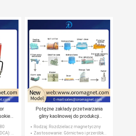
or
Potężne zakłady przetwarzania
okiej
gliny kaolinowej do produkcji
 gliny
minerałów przemysłowych
380
Rodzaj
: Rozdzielacz magnetyczny
wy \
(DCA)
: 280
Zastosowanie
: Górnictwo i przeróbka rudy