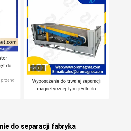
ator
zęt do
 piasku
 przenośnikowej
k
Wyposażenie do trwałej separacji
magnetycznej typu płytki do
przetwarzania żelaznego kwarcu,
piasku/proszku hematytowego,
limonitu, chromitu
e do separacji fabryka