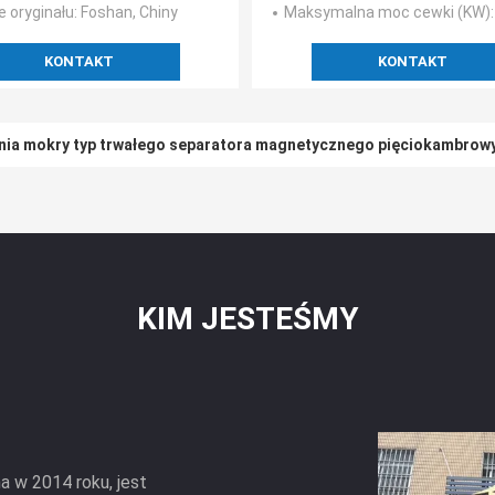
zawiesina ceramiczn
e oryginału
: Foshan, Chiny
Maksymalna moc cewki (KW)
KONTAKT
KONTAKT
nia mokry typ trwałego separatora magnetycznego pięciokambrowy
KIM JESTEŚMY
 w 2014 roku, jest