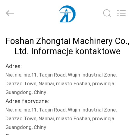
Foshan
Zhongtai
Machinery
Co.,
Ltd..
All
Rights
Reserved.
DOM
Foshan Zhongtai Machinery Co.,
PRODUKTY
Ltd. Informacje kontaktowe
Adres:
O
Nie, nie, nie.11, Taojin Road, Wujin Industrial Zone,
NAS
Danzao Town, Nanhai, miasto Foshan, prowincja
Guangdong, Chiny
WYCIECZKA
Adres fabryczne:
PO
Nie, nie, nie.11, Taojin Road, Wujin Industrial Zone,
FABRYCE
Danzao Town, Nanhai, miasto Foshan, prowincja
Guangdong, Chiny