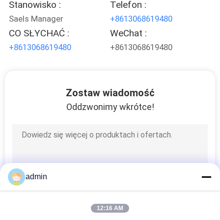
Stanowisko :
Telefon :
Saels Manager
+8613068619480
CO SŁYCHAĆ :
WeChat :
+8613068619480
+8613068619480
Zostaw wiadomość
Oddzwonimy wkrótce!
admin
12:16 AM