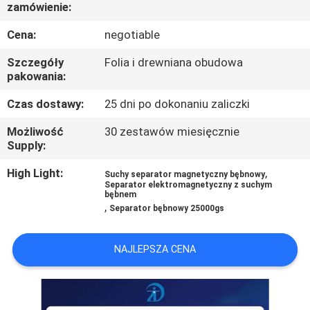
KONTROLA
zamówienie:
JAKOŚCI
Cena:
negotiable
Szczegóły
Folia i drewniana obudowa
SKONTAKTUJ
pakowania:
SIĘ
Czas dostawy:
25 dni po dokonaniu zaliczki
Z
Możliwość
30 zestawów miesięcznie
NAMI
Supply:
High Light:
,
Suchy separator magnetyczny bębnowy
Separator elektromagnetyczny z suchym
WIADOMOŚCI
bębnem
,
Separator bębnowy 25000gs
I
WIEDZA
NAJLEPSZA CENA
PRZYPADKI