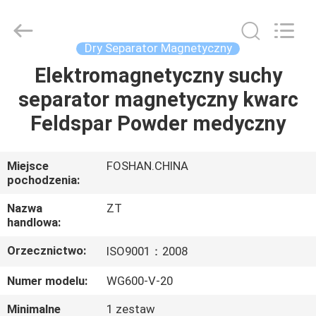
Foshan
Zhongtai
Machinery
Co.,
Ltd..
Dry Separator Magnetyczny
All
Rights
Reserved.
Elektromagnetyczny suchy
DOM
separator magnetyczny kwarc
PRODUKTY
Feldspar Powder medyczny
O
Miejsce
FOSHAN.CHINA
pochodzenia:
NAS
Nazwa
ZT
handlowa:
WYCIECZKA
Orzecznictwo:
ISO9001：2008
PO
FABRYCE
Numer modelu:
WG600-V-20
Minimalne
1 zestaw