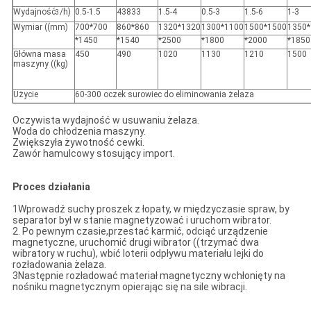
Wydajność
/h)
0.5-1.5
43833
1.5-4
0.5-3
1.5-6
1-3
3
Wymiar ((mm)
700*700
860*860
1320*1320
1300*1100
1500*1500
1350*
*1450
*1540
*2500
*1800
*2000
*1850
Główna masa
450
490
1020
1130
1210
1500
maszyny ((kg)
Użycie
60-300 oczek surowiec do eliminowania żelaza
Oczywista wydajność w usuwaniu żelaza.
Woda do chłodzenia maszyny.
Zwiększyła żywotność cewki.
Zawór hamulcowy stosujący import.
Proces działania
1Wprowadź suchy proszek z łopaty, w międzyczasie spraw, by
separator był w stanie magnetyzować i uruchom wibrator.
2. Po pewnym czasie,przestać karmić, odciąć urządzenie
magnetyczne, uruchomić drugi wibrator ((trzymać dwa
wibratory w ruchu), wbić loterii odpływu materiału lejki do
rozładowania żelaza.
3Następnie rozładować materiał magnetyczny wchłonięty na
nośniku magnetycznym opierając się na sile wibracji.