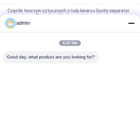
Cząstki tworzyw sztucznych z rudy kwarcu Suchy separator
magnetyczny Podwójne chłodzenie oleju wodnego
admin
2.5T suchy segregator magnetyczny przemysłowy o wysokiej
intensywności do wydobycia rudy cienkiej w proszku
6:47 PM
Separator magnetyczny o wysokiej intensywności w proszku
Typ suszony samoczyszczący
Good day, what product are you looking for?
popularne kategorie
Wszystko
Magnetyczny 
Magnetyczne 
Separator Maszyny
Urządzenie Do 
Separacji
Wysoki Gradientowy 
Separator 
Separator 
Elektromagnetyczny
Magnetyczny
Dry Separator 
Mokry Separator 
Magnetyczny
Magnetyczny