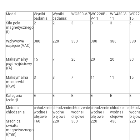
Model
Wyniki
Wyniki
WG300-V-7
WG220B-
WG430-V-
WG220
badania:
badania:
V-11
11
15
Siła pola
2
2
3
3
3
5
magnetycznego
(t)
Wpływowe
380
220
380
380
380
380
napięcie (VAC)
Maksymalny
15
7
20
20
20
30
prąd wyjściowy
((A)
Maksymalna
3
3
7
11
11
15
moc cewki
((KW)
Kategoria
E
E
E
E
E
E
izolacji
Metoda
chłodzenie
chłodzenie
chłodzenie
chłodzenie
chłodzenie
chłod
chłodzenia
wodne i
wodne i
wodne i
wodne i
wodne i
wodne
olejowe
olejowe
olejowe
olejowe
olejowe
olejo
Średnica
160
220
300
220
430
220
światła
magnetycznego
((mm)