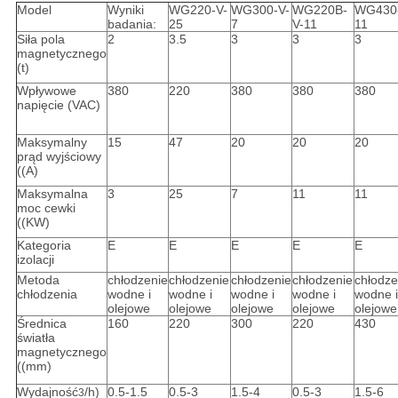
Model
Wyniki
WG220-V-
WG300-V-
WG220B-
WG430
badania:
25
7
V-11
11
Siła pola
2
3.5
3
3
3
magnetycznego
(t)
Wpływowe
380
220
380
380
380
napięcie (VAC)
Maksymalny
15
47
20
20
20
prąd wyjściowy
((A)
Maksymalna
3
25
7
11
11
moc cewki
((KW)
Kategoria
E
E
E
E
E
izolacji
Metoda
chłodzenie
chłodzenie
chłodzenie
chłodzenie
chłodze
chłodzenia
wodne i
wodne i
wodne i
wodne i
wodne i
olejowe
olejowe
olejowe
olejowe
olejowe
Średnica
160
220
300
220
430
światła
magnetycznego
((mm)
Wydajność
/h)
0.5-1.5
0.5-3
1.5-4
0.5-3
1.5-6
3