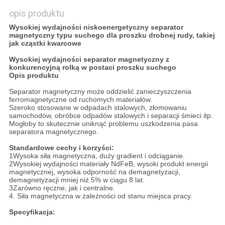
opis produktu
Wysokiej wydajności niskoenergetyczny separator
magnetyczny typu suchego dla proszku drobnej rudy, takiej
jak cząstki kwarcowe
Wysokiej wydajności separator magnetyczny z
konkurencyjną rolką w postaci proszku suchego
Opis produktu
Separator magnetyczny może oddzielić zanieczyszczenia
ferromagnetyczne od ruchomych materiałów.
Szeroko stosowane w odpadach stalowych, złomowaniu
samochodów, obróbce odpadów stalowych i separacji śmieci itp.
Mogłoby to skutecznie uniknąć problemu uszkodzenia pasa
separatora magnetycznego.
Standardowe cechy i korzyści:
1Wysoka siła magnetyczna, duży gradient i odciąganie.
2Wysokiej wydajności materiały NdFeB, wysoki produkt energii
magnetycznej, wysoka odporność na demagnetyzacji,
demagnetyzacji mniej niż 5% w ciągu 8 lat.
3Zarówno ręczne, jak i centralne.
4. Siła magnetyczna w zależności od stanu miejsca pracy.
Specyfikacja: