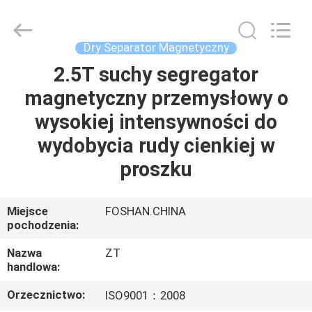
Foshan
Zhongtai
Machinery
Co.,
Ltd..
Dry Separator Magnetyczny
All
Rights
Reserved.
2.5T suchy segregator
DOM
magnetyczny przemysłowy o
PRODUKTY
wysokiej intensywności do
wydobycia rudy cienkiej w
O
proszku
NAS
Miejsce
FOSHAN.CHINA
pochodzenia:
WYCIECZKA
PO
Nazwa
ZT
handlowa:
FABRYCE
Orzecznictwo:
ISO9001：2008