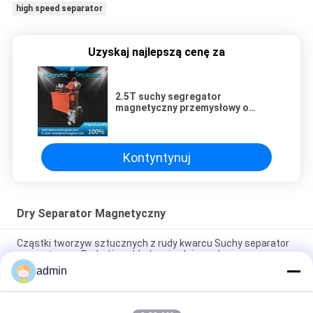
high speed separator
Uzyskaj najlepszą cenę za
2.5T suchy segregator
magnetyczny przemysłowy o
wysokiej intensywności do
wydobycia rudy cienkiej w proszku
Kontyntynuj
Dry Separator Magnetyczny
Cząstki tworzyw sztucznych z rudy kwarcu Suchy separator
magnetyczny Podwójne chłodzenie oleju wodnego
admin
2.5T suchy segregator magnetyczny przemysłowy o wysokiej
intensywności do wydobycia rudy cienkiej w proszku