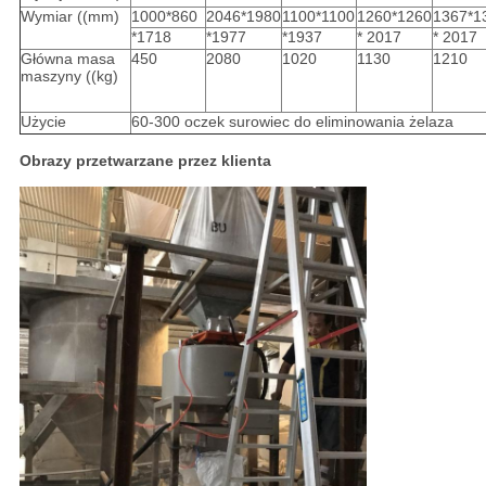
Wymiar ((mm)
1000*860
2046*1980
1100*1100
1260*1260
1367*1
*1718
*1977
*1937
* 2017
* 2017
Główna masa
450
2080
1020
1130
1210
maszyny ((kg)
Użycie
60-300 oczek surowiec do eliminowania żelaza
Obrazy przetwarzane przez klienta