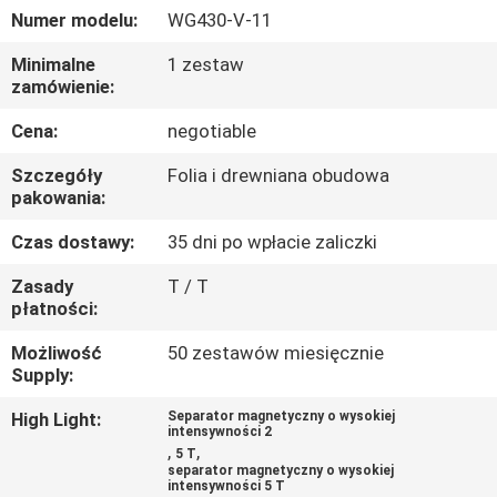
KONTROLA
Numer modelu:
WG430-V-11
JAKOŚCI
Minimalne
1 zestaw
zamówienie:
SKONTAKTUJ
Cena:
negotiable
SIĘ
Szczegóły
Folia i drewniana obudowa
Z
pakowania:
NAMI
Czas dostawy:
35 dni po wpłacie zaliczki
Zasady
T / T
WIADOMOŚCI
płatności:
I
Możliwość
50 zestawów miesięcznie
Supply:
WIEDZA
High Light:
Separator magnetyczny o wysokiej
intensywności 2
PRZYPADKI
,
,
5 T
separator magnetyczny o wysokiej
intensywności 5 T